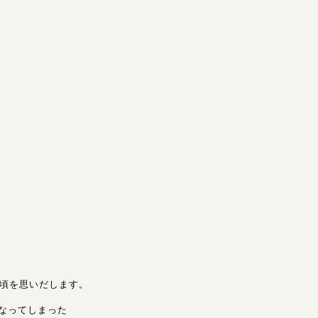
TOJO | Magnolia Jazz | シンガー東條浩子オフィシャルサイト
條浩子のオフィシャルサイトです。リリース情報やライブスケ
の頃を思いだします。
なってしまった