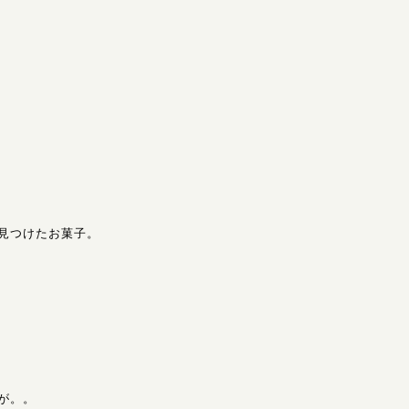
TOJO | Magnolia Jazz | シンガー東條浩子オフィシャルサイト
條浩子のオフィシャルサイトです。リリース情報やライブスケ
見つけたお菓子。
が。。