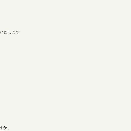
TOJO | Magnolia Jazz | シンガー東條浩子オフィシャルサイト
條浩子のオフィシャルサイトです。リリース情報やライブスケ
いいたします
うか、