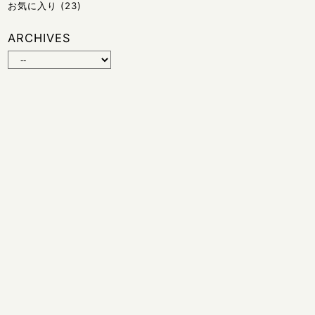
お気に入り
(23)
ARCHIVES
© 2026 HIROKO TOJO | Magnolia Jazz